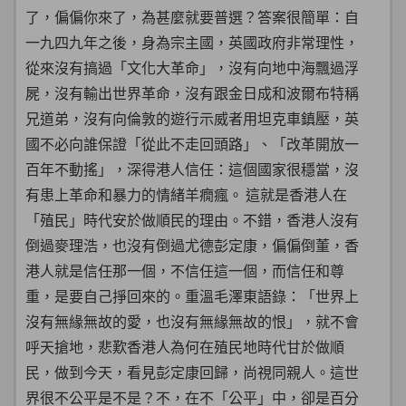
了，偏偏你來了，為甚麼就要普選？答案很簡單：自
一九四九年之後，身為宗主國，英國政府非常理性，
從來沒有搞過「文化大革命」，沒有向地中海飄過浮
屍，沒有輸出世界革命，沒有跟金日成和波爾布特稱
兄道弟，沒有向倫敦的遊行示威者用坦克車鎮壓，英
國不必向誰保證「從此不走回頭路」、「改革開放一
百年不動搖」，深得港人信任：這個國家很穩當，沒
有患上革命和暴力的情緒羊癇瘋。 這就是香港人在
「殖民」時代安於做順民的理由。不錯，香港人沒有
倒過麥理浩，也沒有倒過尤德彭定康，偏偏倒董，香
港人就是信任那一個，不信任這一個，而信任和尊
重，是要自己掙回來的。重溫毛澤東語錄：「世界上
沒有無緣無故的愛，也沒有無緣無故的恨」，就不會
呼天搶地，悲歎香港人為何在殖民地時代甘於做順
民，做到今天，看見彭定康回歸，尚視同親人。這世
界很不公平是不是？不，在不「公平」中，卻是百分