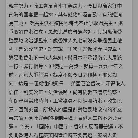
親中勢力，搞工會反資本主義最力，今日與商家往中
南海的國宴廳一起擠，與有錢佬杯酒言歡，有的還淪
為工賊。 泛民主派在殖民地時代不止爭取過民主，還
爭取過香港獨立，思想比甚麼普選激進，其組織備受
殖民地政治部監察。說香港人九七前沒有爭過民主權
利，是篡改歷史，謊言說一千次，好像就弄假成真，
這是欺香港下一代人無知，與日本不承認南京大屠殺
一樣，罪行相等。 即使退一萬步，就算一九九七年之
前，香港人爭普選，態度不如今日之積極，那又如
何？這是一個感性的選擇——英國管治香港，深得港人
信任，制度公正，法治優越，尚有倫敦下議院監察，
在保守黨當政時期，工黨議員不斷組團訪港，收集民
意，回到英國，所發表的盡是針對殖民地政府的不友
善言論。有此完善的機制保障，香港人當然不必要普
選。 今天，「回歸」中國了，香港人反而要普選，不
要問香港人為甚麼英國管治時不要普選，英國人走